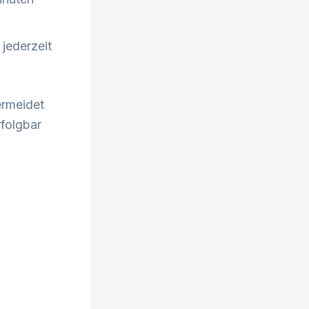
jederzeit
ermeidet
rfolgbar