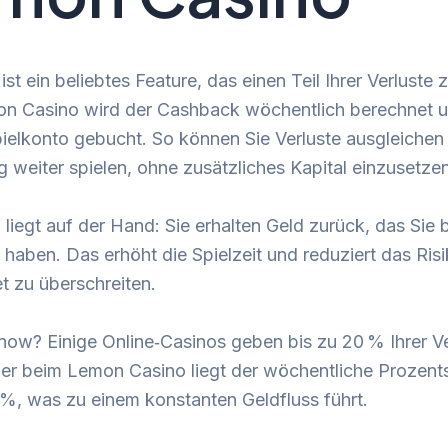
st ein beliebtes Feature, das einen Teil Ihrer Verluste 
n Casino wird der Cashback wöchentlich berechnet u
ielkonto gebucht. So können Sie Verluste ausgleichen
ig weiter spielen, ohne zusätzliches Kapital einzusetzen
l liegt auf der Hand: Sie erhalten Geld zurück, das Sie 
 haben. Das erhöht die Spielzeit und reduziert das Risi
t zu überschreiten.
ow? Einige Online‑Casinos geben bis zu 20 % Ihrer Ve
ber beim Lemon Casino liegt der wöchentliche Prozents
 %, was zu einem konstanten Geldfluss führt.