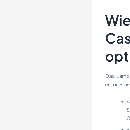
Wie
Cas
opt
Das Lemon
er für Spie
A
S
C
S