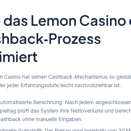
 das Lemon Casino
hback‑Prozess
imiert
 Casino hat seinen Cashback‑Mechanismus so gestalt
ler jeder Erfahrungsstufe leicht nachvollziehbar ist.
utomatisierte Berechnung: Nach jedem abgeschlosse
pieltag prüft das System Ihre Nettoverluste und berec
ashback ohne manuelle Eingaben.
chnelle Gutschrift: Der Betrag wird innerhalb von 30 M