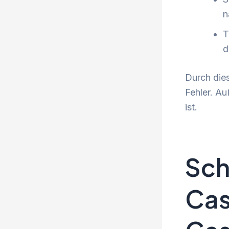
n
T
d
Durch dies
Fehler. Au
ist.
Schr
Cas