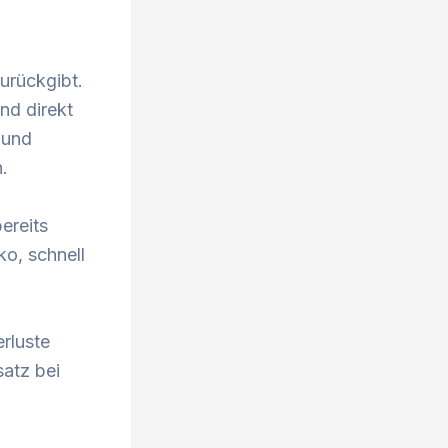
zurückgibt.
nd direkt
 und
.
bereits
ko, schnell
rluste
atz bei