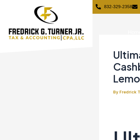
Skip
Post
832-329-2358
to
navigation
content
Hom
Ultim
Cashb
Lemo
By
Fredrick 
Ul