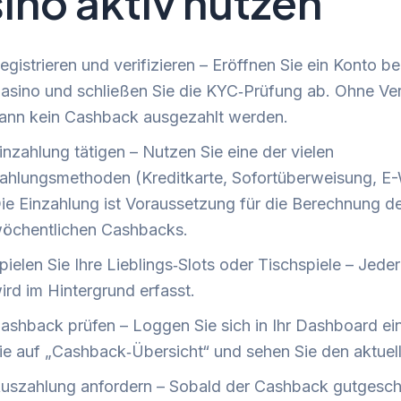
ino aktiv nutzen
egistrieren und verifizieren – Eröffnen Sie ein Konto 
asino und schließen Sie die KYC‑Prüfung ab. Ohne Ver
ann kein Cashback ausgezahlt werden.
inzahlung tätigen – Nutzen Sie eine der vielen
ahlungsmethoden (Kreditkarte, Sofortüberweisung, E-W
ie Einzahlung ist Voraussetzung für die Berechnung d
öchentlichen Cashbacks.
pielen Sie Ihre Lieblings‑Slots oder Tischspiele – Jeder
ird im Hintergrund erfasst.
ashback prüfen – Loggen Sie sich in Ihr Dashboard ein
ie auf „Cashback‑Übersicht“ und sehen Sie den aktuel
uszahlung anfordern – Sobald der Cashback gutgeschr