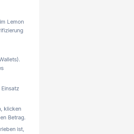
beim Lemon
ifizierung
allets).
es
 Einsatz
, klicken
len Betrag.
ieben ist,