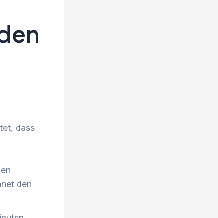
 den
et, dass
nen
hnet den
inuten