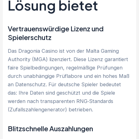
Lösung bietet
Vertrauenswürdige Lizenz und
Spielerschutz
Das Dragonia Casino ist von der Malta Gaming
Authority (MGA) lizenziert. Diese Lizenz garantiert
faire Spielbedingungen, regelmäßige Prüfungen
durch unabhängige Prüflabore und ein hohes Maß
an Datenschutz. Für deutsche Spieler bedeutet
das: Ihre Daten sind geschützt und die Spiele
werden nach transparenten RNG‑Standards
(Zufallszahlengenerator) betrieben.
Blitzschnelle Auszahlungen