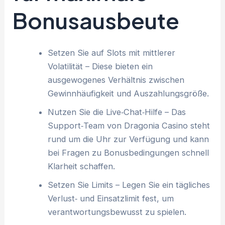
Bonusausbeute
Setzen Sie auf Slots mit mittlerer
Volatilität – Diese bieten ein
ausgewogenes Verhältnis zwischen
Gewinnhäufigkeit und Auszahlungsgröße.
Nutzen Sie die Live‑Chat‑Hilfe – Das
Support‑Team von Dragonia Casino steht
rund um die Uhr zur Verfügung und kann
bei Fragen zu Bonusbedingungen schnell
Klarheit schaffen.
Setzen Sie Limits – Legen Sie ein tägliches
Verlust‑ und Einsatzlimit fest, um
verantwortungsbewusst zu spielen.