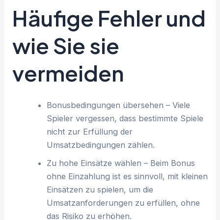
Häufige Fehler und
wie Sie sie
vermeiden
Bonusbedingungen übersehen – Viele
Spieler vergessen, dass bestimmte Spiele
nicht zur Erfüllung der
Umsatzbedingungen zählen.
Zu hohe Einsätze wählen – Beim Bonus
ohne Einzahlung ist es sinnvoll, mit kleinen
Einsätzen zu spielen, um die
Umsatzanforderungen zu erfüllen, ohne
das Risiko zu erhöhen.