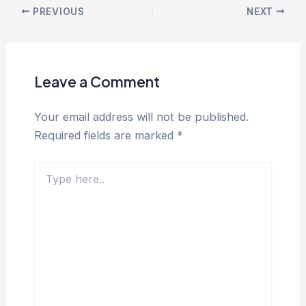
PREVIOUS
NEXT
Leave a Comment
Your email address will not be published.
Required fields are marked
*
Type
here..