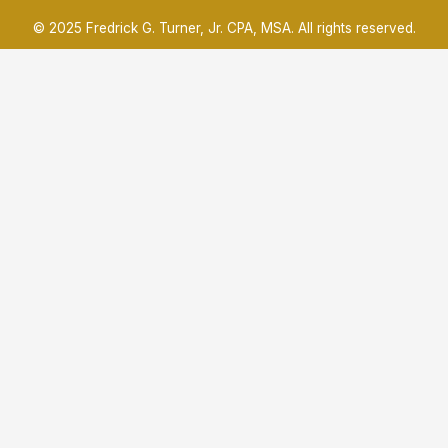
© 2025 Fredrick G. Turner, Jr. CPA, MSA. All rights reserved.