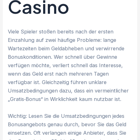
Casino
Viele Spieler stoßen bereits nach der ersten
Einzahlung auf zwei häufige Probleme: lange
Wartezeiten beim Geldabheben und verwirrende
Bonuskonditionen. Wer schnell über Gewinne
verfügen möchte, verliert schnell das Interesse,
wenn das Geld erst nach mehreren Tagen
verfügbar ist. Gleichzeitig führen unklare
Umsatzbedingungen dazu, dass ein vermeintlicher
„Gratis‑Bonus“ in Wirklichkeit kaum nutzbar ist.
Wichtig: Lesen Sie die Umsatzbedingungen jedes
Bonusangebots genau durch, bevor Sie das Geld
einsetzen. Oft verlangen einige Anbieter, dass Sie