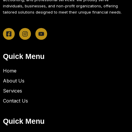
individuals, businesses, and non-profit organizations, offering
tailored solutions designed to meet their unique financial needs.
F
I
Y
a
n
o
c
s
u
e
t
t
b
a
u
Quick Menu
o
g
b
o
r
e
Home
k
a
-
m
About Us
s
q
Services
u
Contact Us
a
r
e
Quick Menu