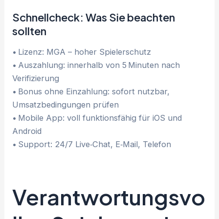
Schnellcheck: Was Sie beachten
sollten
• Lizenz: MGA – hoher Spielerschutz
• Auszahlung: innerhalb von 5 Minuten nach
Verifizierung
• Bonus ohne Einzahlung: sofort nutzbar,
Umsatzbedingungen prüfen
• Mobile App: voll funktionsfähig für iOS und
Android
• Support: 24/7 Live‑Chat, E‑Mail, Telefon
Verantwortungsvo